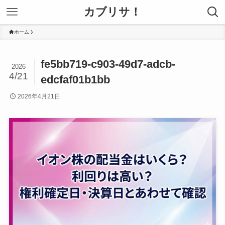
カブリサ！
ホーム
fe5bb719-c903-49d7-adcb-
2026
4/21
edcfaf01b1bb
2026年4月21日