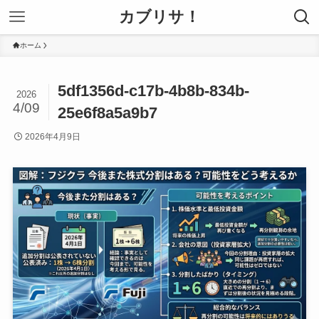
カブリサ！
ホーム
5df1356d-c17b-4b8b-834b-
2026
4/09
25e6f8a5a9b7
2026年4月9日