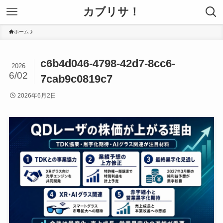
カブリサ！
ホーム
c6b4d046-4798-42d7-8cc6-
2026
6/02
7cab9c0819c7
2026年6月2日