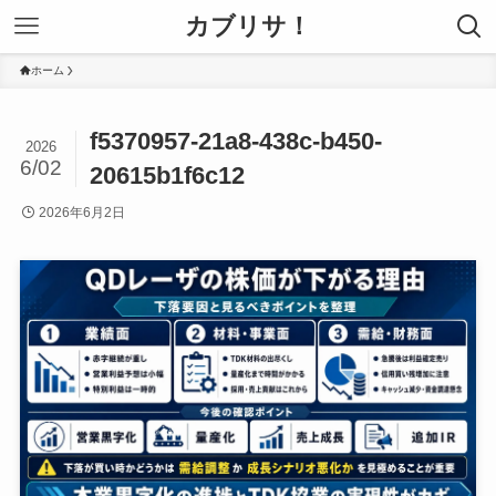
カブリサ！
ホーム
f5370957-21a8-438c-b450-
2026
6/02
20615b1f6c12
2026年6月2日