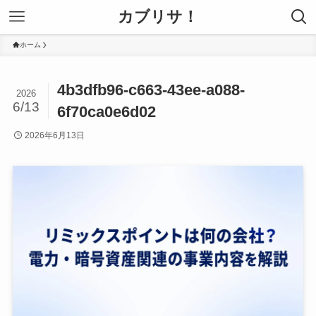
カブリサ！
ホーム
4b3dfb96-c663-43ee-a088-
2026
6/13
6f70ca0e6d02
2026年6月13日