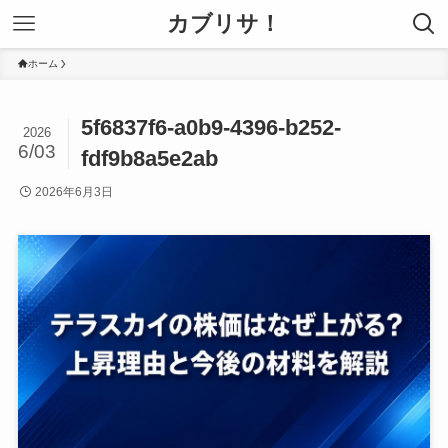
カブリサ！
ホーム
5f6837f6-a0b9-4396-b252-
2026
6/03
fdf9b8a5e2ab
2026年6月3日