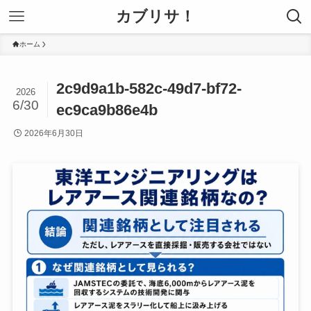
カブリサ！
ホーム
2c9d9a1b-582c-49d7-bf72-
2026
6/30
ec9ca9b86e4b
2026年6月30日