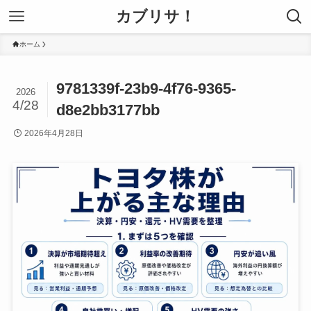
カブリサ！
ホーム
9781339f-23b9-4f76-9365-
2026
4/28
d8e2bb3177bb
2026年4月28日