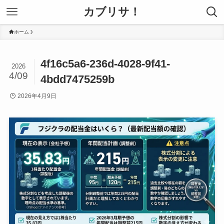
カブリサ！
ホーム
4f16c5a6-236d-4028-9f41-
2026
4/09
4bdd7475259b
2026年4月9日