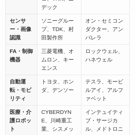
デック
センサ
ソニーグルー
オン・セミコン
ー・画像
プ、TDK、村
ダクター、アン
認識
田製作所
バレラ
FA・制御
三菱電機、オ
ロックウェル、
機器
ムロン、キー
ハネウェル
エンス
自動運
トヨタ、ホン
テスラ、モービ
転・モビ
ダ、デンソー
ルアイ、アルフ
リティ
ァベット
医療・介
CYBERDYN
インテュイティ
護ロボッ
E、川崎重工
ブ・サージカ
ト
業、シスメッ
ル、メドトロニ