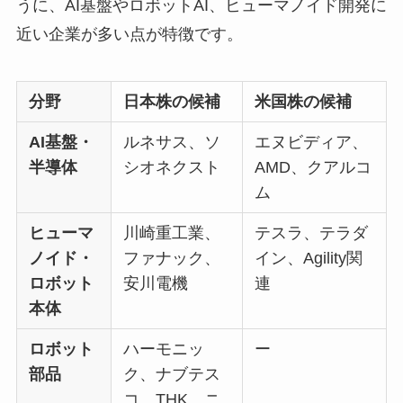
うに、AI基盤やロボットAI、ヒューマノイド開発に
近い企業が多い点が特徴です。
分野
日本株の候補
米国株の候補
AI基盤・
ルネサス、ソ
エヌビディア、
半導体
シオネクスト
AMD、クアルコ
ム
ヒューマ
川崎重工業、
テスラ、テラダ
ノイド・
ファナック、
イン、Agility関
ロボット
安川電機
連
本体
ロボット
ハーモニッ
ー
部品
ク、ナブテス
コ、THK、ニ