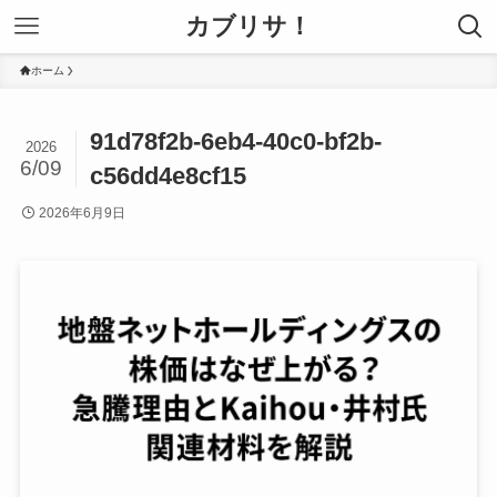
カブリサ！
ホーム
91d78f2b-6eb4-40c0-bf2b-
2026
6/09
c56dd4e8cf15
2026年6月9日