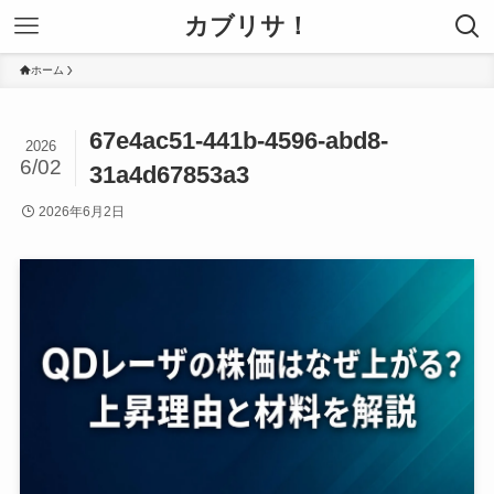
カブリサ！
ホーム
67e4ac51-441b-4596-abd8-
2026
6/02
31a4d67853a3
2026年6月2日