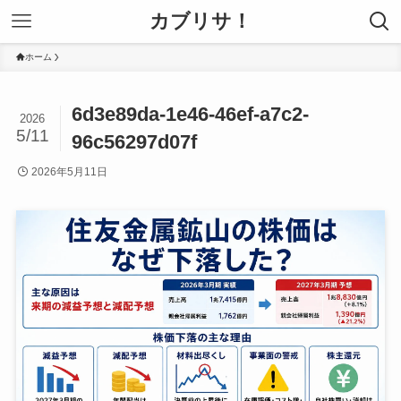
カブリサ！
ホーム
6d3e89da-1e46-46ef-a7c2-
2026
5/11
96c56297d07f
2026年5月11日