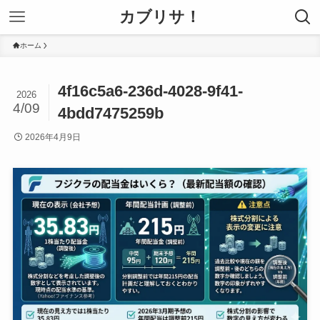
カブリサ！
ホーム
4f16c5a6-236d-4028-9f41-
2026
4/09
4bdd7475259b
2026年4月9日