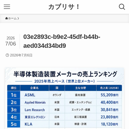
カブリサ！
ホーム
03e2893c-b9e2-45df-b44b-
2026
7/06
aed034d34bd9
2026年7月6日