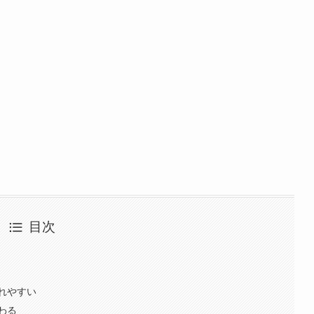
目次
れやすい
わる