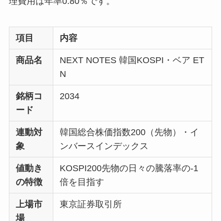
理費用は年率0.80％です。
項目
内容
商品名
NEXT NOTES 韓国KOSPI・ベア ET
N
銘柄コ
2034
ード
連動対
韓国総合株価指数200（先物）・イ
象
ンバースインデックス
値動き
KOSPI200先物の日々の騰落率の-1
の特徴
倍を目指す
上場市
東京証券取引所
場