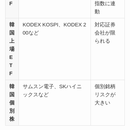
F
指数に連
動
韓
KODEX KOSPI、KODEX 2
対応証券
国
00など
会社が限
上
られる
場
E
T
F
韓
サムスン電子、SKハイニ
個別銘柄
国
ックスなど
リスクが
個
大きい
別
株