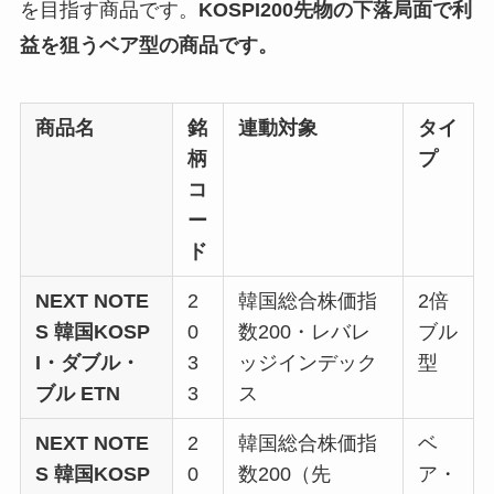
を目指す商品です。
KOSPI200先物の下落局面で利
益を狙うベア型の商品です。
商品名
銘
連動対象
タイ
柄
プ
コ
ー
ド
NEXT NOTE
2
韓国総合株価指
2倍
S 韓国KOSP
0
数200・レバレ
ブル
I・ダブル・
3
ッジインデック
型
ブル ETN
3
ス
NEXT NOTE
2
韓国総合株価指
ベ
S 韓国KOSP
0
数200（先
ア・