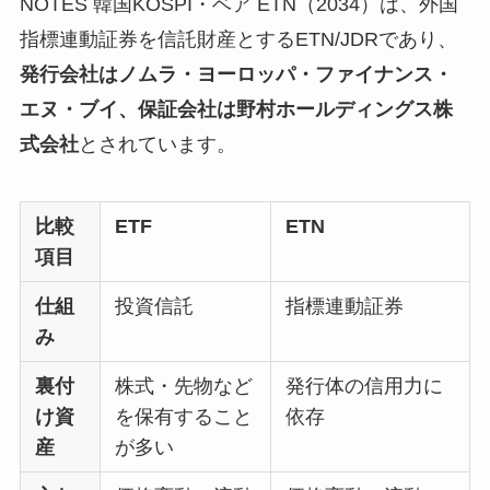
NOTES 韓国KOSPI・ベア ETN（2034）は、外国
指標連動証券を信託財産とするETN/JDRであり、
発行会社はノムラ・ヨーロッパ・ファイナンス・
エヌ・ブイ、保証会社は野村ホールディングス株
式会社
とされています。
比較
ETF
ETN
項目
仕組
投資信託
指標連動証券
み
裏付
株式・先物など
発行体の信用力に
け資
を保有すること
依存
産
が多い