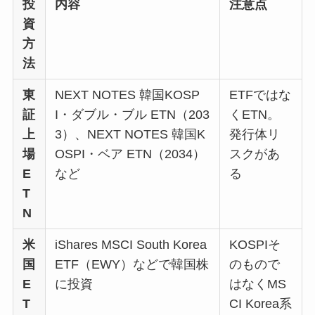
投
内容
注意点
資
方
法
東
NEXT NOTES 韓国KOSP
ETFではな
証
I・ダブル・ブル ETN（203
くETN。
上
3）、NEXT NOTES 韓国K
発行体リ
場
OSPI・ベア ETN（2034）
スクがあ
E
など
る
T
N
米
iShares MSCI South Korea
KOSPIそ
国
ETF（EWY）などで韓国株
のもので
E
に投資
はなくMS
T
CI Korea系