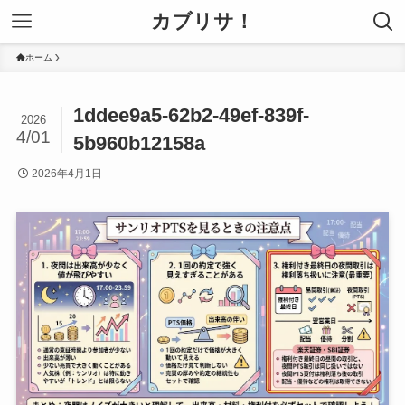
カブリサ！
ホーム
1ddee9a5-62b2-49ef-839f-
2026
4/01
5b960b12158a
2026年4月1日