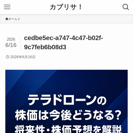
カブリサ！
ホーム
cedbe5ec-a747-4c47-b02f-
2026
6/16
9c7feb6b08d3
2026年6月16日