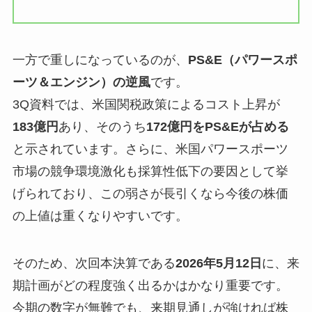
一方で重しになっているのが、
PS&E（パワースポ
ーツ＆エンジン）の逆風
です。
3Q資料では、米国関税政策によるコスト上昇が
183億円
あり、そのうち
172億円をPS&Eが占める
と示されています。さらに、米国パワースポーツ
市場の競争環境激化も採算性低下の要因として挙
げられており、この弱さが長引くなら今後の株価
の上値は重くなりやすいです。
そのため、次回本決算である
2026年5月12日
に、来
期計画がどの程度強く出るかはかなり重要です。
今期の数字が無難でも、来期見通しが強ければ株