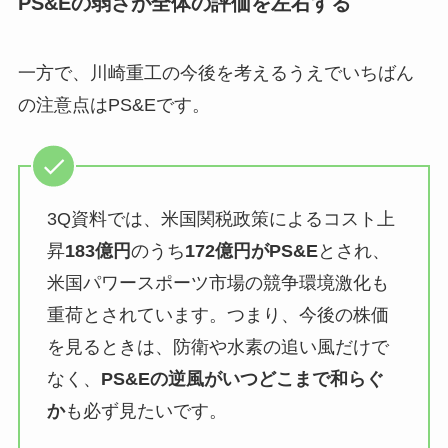
PS&Eの弱さが全体の評価を左右する
一方で、川崎重工の今後を考えるうえでいちばん
の注意点はPS&Eです。
3Q資料では、米国関税政策によるコスト上
昇
183億円
のうち
172億円がPS&E
とされ、
米国パワースポーツ市場の競争環境激化も
重荷とされています。つまり、今後の株価
を見るときは、防衛や水素の追い風だけで
なく、
PS&Eの逆風がいつどこまで和らぐ
か
も必ず見たいです。