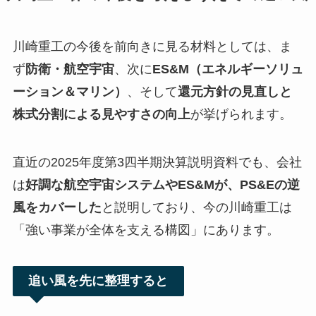
川崎重工の今後を前向きに見る材料としては、ま
ず
防衛・航空宇宙
、次に
ES&M（エネルギーソリュ
ーション＆マリン）
、そして
還元方針の見直しと
株式分割による見やすさの向上
が挙げられます。
直近の2025年度第3四半期決算説明資料でも、会社
は
好調な航空宇宙システムやES&Mが、PS&Eの逆
風をカバーした
と説明しており、今の川崎重工は
「強い事業が全体を支える構図」にあります。
追い風を先に整理すると