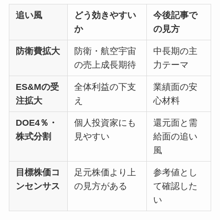
追い風
どう効きやすい
今後記事で
か
の見方
防衛費拡大
防衛・航空宇宙
中長期の主
の売上成長期待
力テーマ
ES&Mの受
全体利益の下支
業績面の安
注拡大
え
心材料
DOE4％・
個人投資家にも
還元面と需
株式分割
見やすい
給面の追い
風
目標株価コ
足元株価より上
参考値とし
ンセンサス
の見方がある
て確認した
い