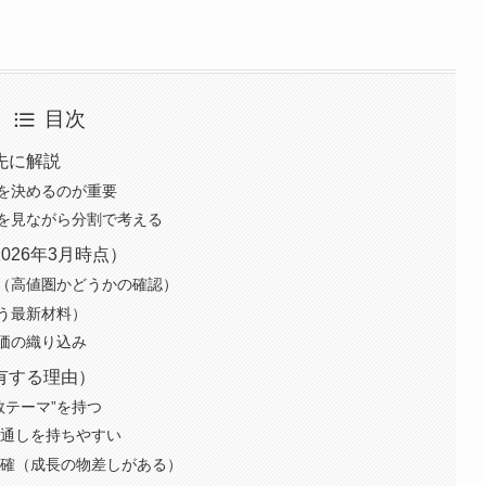
目次
先に解説
を決めるのが重要
を見ながら分割で考える
026年3月時点）
（高値圏かどうかの確認）
う最新材料）
価の織り込み
有する理由）
数テーマ”を持つ
見通しを持ちやすい
明確（成長の物差しがある）