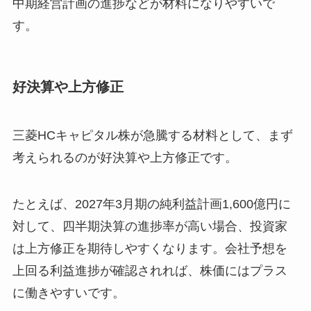
中期経営計画の進捗などが材料になりやすいで
す。
好決算や上方修正
三菱HCキャピタル株が急騰する材料として、まず
考えられるのが好決算や上方修正です。
たとえば、2027年3月期の純利益計画1,600億円に
対して、四半期決算の進捗率が高い場合、投資家
は上方修正を期待しやすくなります。会社予想を
上回る利益進捗が確認されれば、株価にはプラス
に働きやすいです。