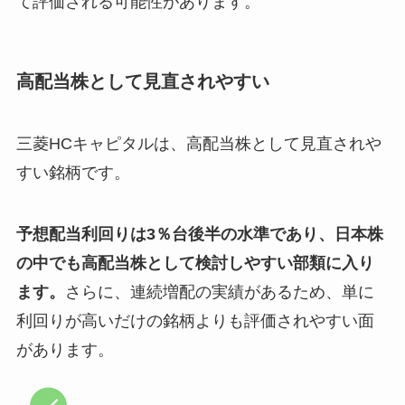
て評価される可能性があります。
高配当株として見直されやすい
三菱HCキャピタルは、高配当株として見直されや
すい銘柄です。
予想配当利回りは3％台後半の水準であり、日本株
の中でも高配当株として検討しやすい部類に入り
ます。
さらに、連続増配の実績があるため、単に
利回りが高いだけの銘柄よりも評価されやすい面
があります。