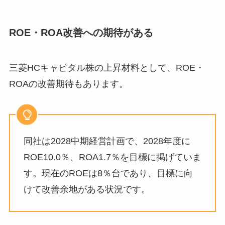
ROE・ROA改善への期待がある
三菱HCキャピタル株の上昇材料として、ROE・
ROAの改善期待もあります。
同社は2028中期経営計画で、2028年度に
ROE10.0％、ROA1.7％を目標に掲げていま
す。現在のROEは8％台であり、目標に向
けて改善余地がある状況です。