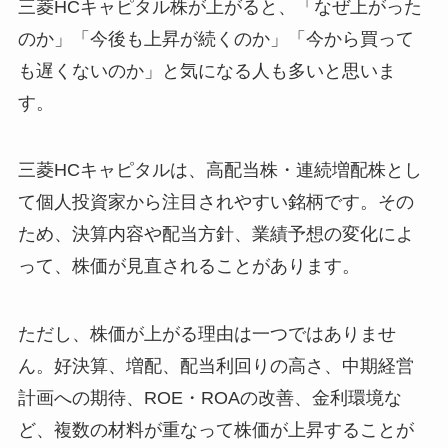
三菱HCキャピタル株が上がると、「なぜ上がった
のか」「今後も上昇が続くのか」「今から買って
も遅くないのか」と気になる人も多いと思いま
す。
三菱HCキャピタルは、高配当株・連続増配株とし
て個人投資家から注目されやすい銘柄です。その
ため、決算内容や配当方針、業績予想の変化によ
って、株価が見直されることがあります。
ただし、株価が上がる理由は一つではありませ
ん。好決算、増配、配当利回りの高さ、中期経営
計画への期待、ROE・ROAの改善、金利環境な
ど、複数の材料が重なって株価が上昇することが