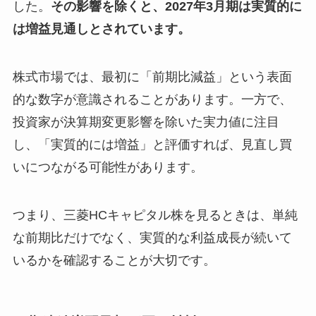
した。
その影響を除くと、2027年3月期は実質的に
は増益見通しとされています。
株式市場では、最初に「前期比減益」という表面
的な数字が意識されることがあります。一方で、
投資家が決算期変更影響を除いた実力値に注目
し、「実質的には増益」と評価すれば、見直し買
いにつながる可能性があります。
つまり、三菱HCキャピタル株を見るときは、単純
な前期比だけでなく、実質的な利益成長が続いて
いるかを確認することが大切です。