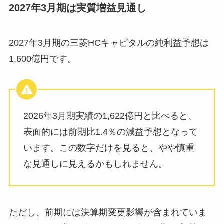
2027年3月期は実質増益見通し
2027年3月期の三菱HCキャピタルの純利益予想は
1,600億円です。
2026年3月期実績の1,622億円と比べると、
表面的には前期比1.4％の減益予想となって
います。この数字だけを見ると、やや慎重
な見通しに見えるかもしれません。
ただし、前期には決算期変更影響が含まれていま