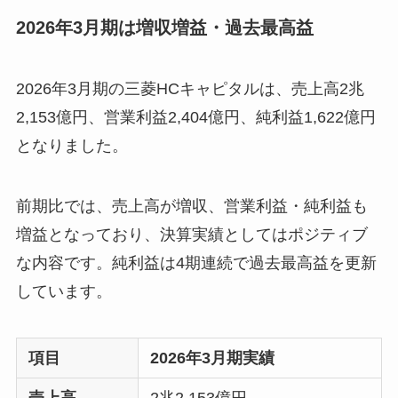
2026年3月期は増収増益・過去最高益
2026年3月期の三菱HCキャピタルは、売上高2兆
2,153億円、営業利益2,404億円、純利益1,622億円
となりました。
前期比では、売上高が増収、営業利益・純利益も
増益となっており、決算実績としてはポジティブ
な内容です。純利益は4期連続で過去最高益を更新
しています。
項目
2026年3月期実績
売上高
2兆2,153億円