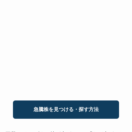
急騰株を見つける・探す方法