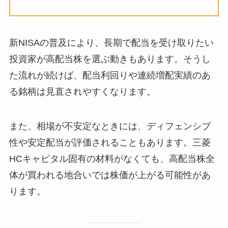
新NISAの普及により、長期で配当を受け取りたい
投資家が高配当株を選ぶ動きもあります。そうし
た流れが続けば、配当利回りや連続増配実績のあ
る銘柄は見直されやすくなります。
また、相場が不安定なときには、ディフェンシブ
性や安定配当が評価されることもあります。三菱
HCキャピタル固有の材料がなくても、高配当株全
体が買われる地合いでは株価が上がる可能性があ
ります。