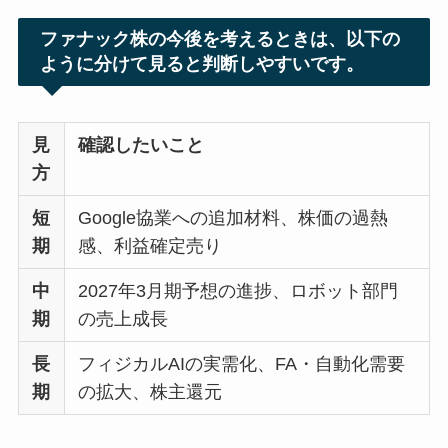
ファナック株の今後を考えるときは、以下の
ように分けて見ると判断しやすいです。
見
確認したいこと
方
短
Google協業への追加材料、株価の過熱
期
感、利益確定売り
中
2027年3月期予想の進捗、ロボット部門
期
の売上成長
長
フィジカルAIの実需化、FA・自動化需要
期
の拡大、株主還元