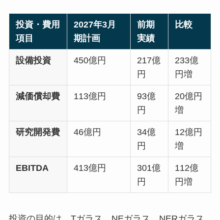
投資・費用
2027年3月
前期
比較
項目
期計画
実績
設備投資
450億円
217億
233億
円
円増
減価償却費
113億円
93億
20億円
円
増
研究開発費
46億円
34億
12億円
円
増
EBITDA
413億円
301億
112億
円
円増
投資の目的は、Tガラス、NEガラス、NERガラス