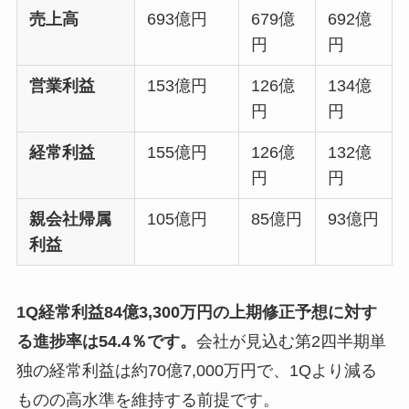
売上高
693億円
679億
692億
円
円
営業利益
153億円
126億
134億
円
円
経常利益
155億円
126億
132億
円
円
親会社帰属
105億円
85億円
93億円
利益
1Q経常利益84億3,300万円の上期修正予想に対す
る進捗率は54.4％です。
会社が見込む第2四半期単
独の経常利益は約70億7,000万円で、1Qより減る
ものの高水準を維持する前提です。