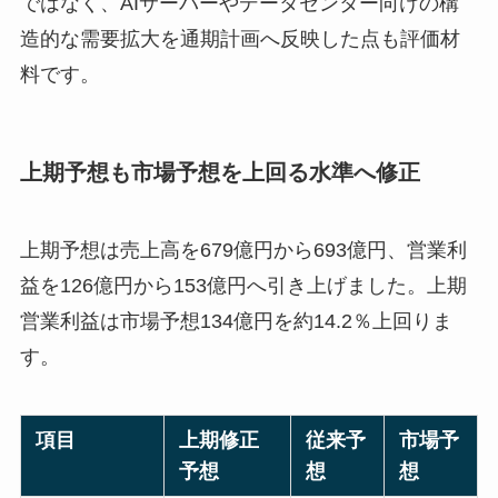
ではなく、AIサーバーやデータセンター向けの構
造的な需要拡大を通期計画へ反映した点も評価材
料です。
上期予想も市場予想を上回る水準へ修正
上期予想は売上高を679億円から693億円、営業利
益を126億円から153億円へ引き上げました。上期
営業利益は市場予想134億円を約14.2％上回りま
す。
項目
上期修正
従来予
市場予
予想
想
想