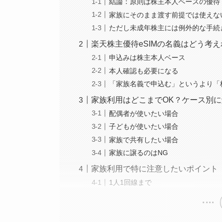
結論：原則は株主本人ベースの優待
家族にそのまま渡す前提では使えな
ただし未成年株主には例外的な手続
楽天株主優待eSIMの名義はどう考
申込みは株主本人ベース
本人確認も必要になる
「家族名義で申込む」というより「
家族利用はどこまでOK？ケース別
配偶者が使いたい場合
子どもが使いたい場合
家族で共有したい場合
家族に譲るのはNG
家族利用で特に注意したいポイント
1人1回線まで