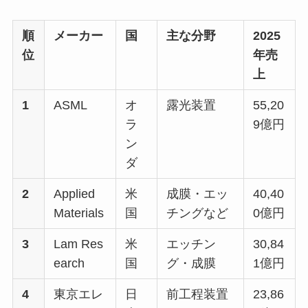
順
メーカー
国
主な分野
2025
位
年売
上
1
ASML
オ
露光装置
55,20
ラ
9億円
ン
ダ
2
Applied
米
成膜・エッ
40,40
Materials
国
チングなど
0億円
3
Lam Res
米
エッチン
30,84
earch
国
グ・成膜
1億円
4
東京エレ
日
前工程装置
23,86