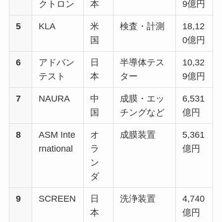
クトロン
本
9億円
5
KLA
米
検査・計測
18,12
国
0億円
6
アドバン
日
半導体テス
10,32
テスト
本
ター
9億円
7
NAURA
中
成膜・エッ
6,531
国
チングなど
億円
8
ASM Inte
オ
成膜装置
5,361
rnational
ラ
億円
ン
ダ
9
SCREEN
日
洗浄装置
4,740
本
億円