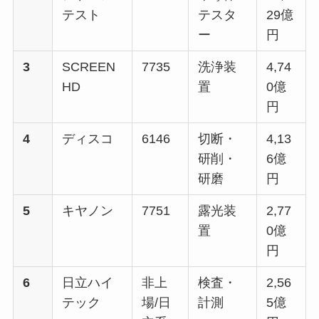
テスト
テスタ
29億
ー
円
3
SCREEN
7735
洗浄装
4,74
HD
置
0億
円
4
ディスコ
6146
切断・
4,13
研削・
6億
研磨
円
5
キヤノン
7751
露光装
2,77
置
0億
円
6
日立ハイ
非上
検査・
2,56
テック
場/日
計測
5億