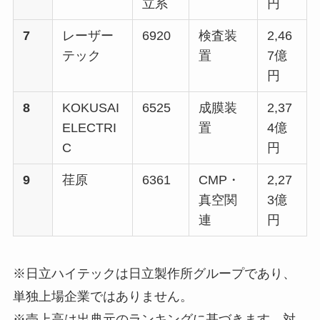
立系
円
7
レーザー
6920
検査装
2,46
テック
置
7億
円
8
KOKUSAI
6525
成膜装
2,37
ELECTRI
置
4億
C
円
9
荏原
6361
CMP・
2,27
真空関
3億
連
円
※日立ハイテックは日立製作所グループであり、
単独上場企業ではありません。
※売上高は出典元のランキングに基づきます。対