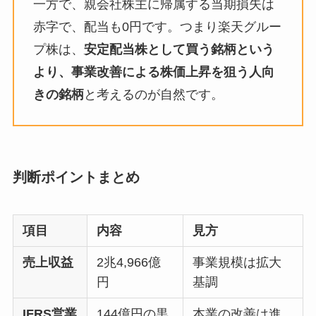
一方で、親会社株主に帰属する当期損失は
赤字で、配当も0円です。つまり楽天グルー
プ株は、
安定配当株として買う銘柄という
より、事業改善による株価上昇を狙う人向
きの銘柄
と考えるのが自然です。
判断ポイントまとめ
項目
内容
見方
売上収益
2兆4,966億
事業規模は拡大
円
基調
IFRS営業
144億円の黒
本業の改善は進