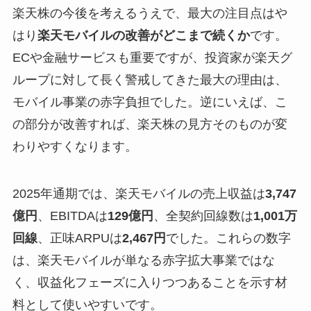
楽天株の今後を考えるうえで、最大の注目点はや
はり
楽天モバイルの改善がどこまで続くか
です。
ECや金融サービスも重要ですが、投資家が楽天グ
ループに対して長く警戒してきた最大の理由は、
モバイル事業の赤字負担でした。逆にいえば、こ
の部分が改善すれば、楽天株の見方そのものが変
わりやすくなります。
2025年通期では、楽天モバイルの売上収益は
3,747
億円
、EBITDAは
129億円
、全契約回線数は
1,001万
回線
、正味ARPUは
2,467円
でした。これらの数字
は、楽天モバイルが単なる赤字拡大事業ではな
く、収益化フェーズに入りつつあることを示す材
料として使いやすいです。