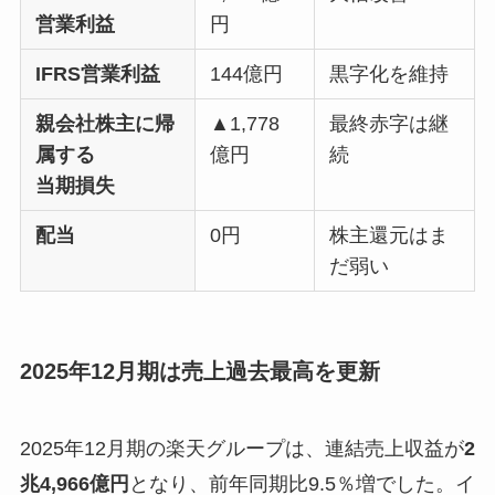
営業利益
円
IFRS営業利益
144億円
黒字化を維持
親会社株主に帰
▲1,778
最終赤字は継
属する
億円
続
当期損失
配当
0円
株主還元はま
だ弱い
2025年12月期は売上過去最高を更新
2025年12月期の楽天グループは、連結売上収益が
2
兆4,966億円
となり、前年同期比9.5％増でした。イ