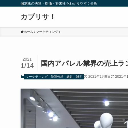
個別株の決算・株価・将来性をわかりやすく分析
カブリサ！
ホーム
マーケティング
2021
国内アパレル業界の売上ラ
1/14
2021年1月9日
2021年
マーケティング
決算分析
経営
雑学