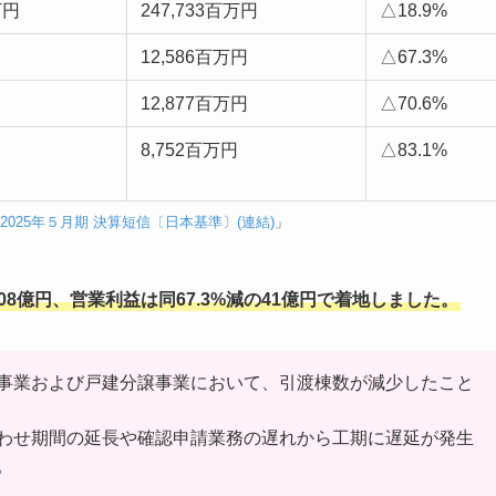
万円
247,733百万円
△18.9%
12,586百万円
△67.3%
12,877百万円
△70.6%
8,752百万円
△83.1%
2025年５月期 決算短信〔日本基準〕(連結)
」
008億円、営業利益は同67.3%減の41億円で着地しました。
事業および戸建分譲事業において、引渡棟数が減少したこと
わせ期間の延長や確認申請業務の遅れから工期に遅延が発生
。