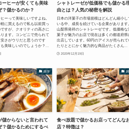
コーヒーが安くても美味
シャトレーゼが低価格でも儲かる
ぜ？儲かるのか？
由とは？人気の秘密を解説
ーヒーって美味しいですよね。
日本の洋菓子の市場規模はどんどん縮小し
手軽に買えるので私も以前買っ
いる中、成長を続けている企業があります
のですが、クオリティの高さに
山梨県発祥のシャトレーゼです。低価格な
あります。コンビニで売られて
菓子が魅力のお店で現在は多くの都道府県
は安さがウリだと思うのです
出店しています。60円のアイスが売られて
も美味しいのでしょうか？...
たりととにかく魅力的な商品がたくさん...
日
2020年12月19日
雑学
が儲からないと言われて
食べ放題で儲かるお店ってどんな
ぜ？儲かるためにするべ
店？特徴は？