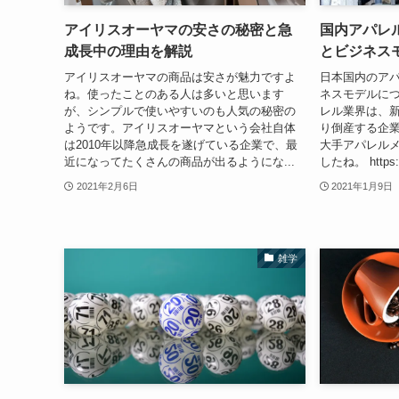
アイリスオーヤマの安さの秘密と急
国内アパレ
成長中の理由を解説
とビジネス
アイリスオーヤマの商品は安さが魅力ですよ
日本国内のア
ね。使ったことのある人は多いと思います
ネスモデルにつ
が、シンプルで使いやすいのも人気の秘密の
レル業界は、
ようです。アイリスオーヤマという会社自体
り倒産する企業
は2010年以降急成長を遂げている企業で、最
大手アパレル
近になってたくさんの商品が出るようにな...
したね。 https://
2021年2月6日
2021年1月9日
雑学