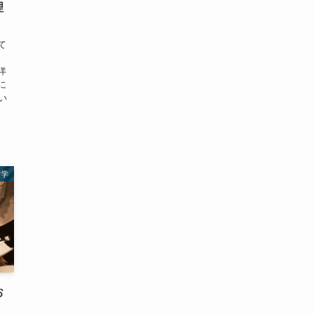
理
て
。
洋
に
い
雑学
お