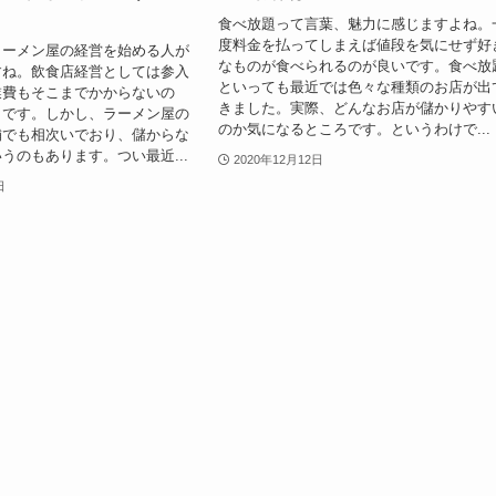
食べ放題って言葉、魅力に感じますよね。
度料金を払ってしまえば値段を気にせず好
ラーメン屋の経営を始める人が
なものが食べられるのが良いです。食べ放
すね。飲食店経営としては参入
といっても最近では色々な種類のお店が出
業費もそこまでかからないの
きました。実際、どんなお店が儲かりやす
うです。しかし、ラーメン屋の
のか気になるところです。というわけで...
舗でも相次いでおり、儲からな
うのもあります。つい最近...
2020年12月12日
日