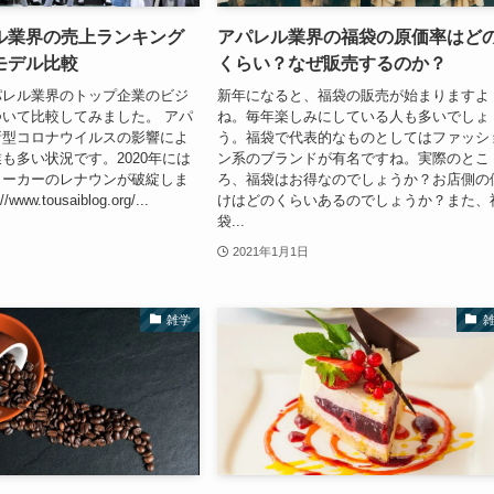
ル業界の売上ランキング
アパレル業界の福袋の原価率はど
モデル比較
くらい？なぜ販売するのか？
パレル業界のトップ企業のビジ
新年になると、福袋の販売が始まりますよ
いて比較してみました。 アパ
ね。毎年楽しみにしている人も多いでしょ
新型コロナウイルスの影響によ
う。福袋で代表的なものとしてはファッシ
も多い状況です。2020年には
ン系のブランドが有名ですね。実際のとこ
メーカーのレナウンが破綻しま
ろ、福袋はお得なのでしょうか？お店側の
www.tousaiblog.org/...
けはどのくらいあるのでしょうか？また、
袋...
2021年1月1日
雑学