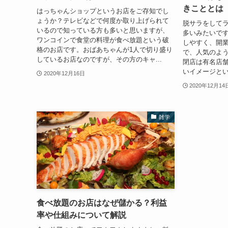
きこととは
はっちゃんショップというお店をご存知でし
ょうか？テレビなどで何度か取り上げられて
脱サラをして
いるので知っている方も多いと思いますが、
多いみたいで
ワンコインで食堂の料理が食べ放題という破
しやすく、開
格のお店です。おばあちゃんが1人で切り盛り
で、人気のよ
しているお店なのですが、その方のキャ...
閉店は有名店
いイメージとい
2020年12月16日
2020年12月14
雑学
食べ放題のお店はなぜ儲かる？利益
率や仕組みについて解説