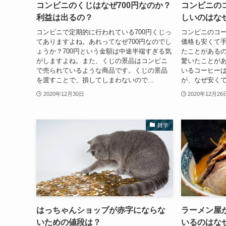
コンビニのくじはなぜ700円なのか？
コンビニの
利益は出るの？
しいのはな
コンビニで定期的に行われている700円くじっ
コンビニのコ
てありますよね。あれってなぜ700円なのでし
価格も安くて
ょうか？700円という金額は中途半端すぎる気
たことがある
がしますよね。また、くじの景品はコンビニ
驚いたことが
で売られているような商品です。くじの景品
いるコーヒー
を渡すことで、損してしまわないので...
が、なぜ安くて
2020年12月30日
2020年12月26
雑学
はっちゃんショップが赤字にならな
ラーメン屋
いための値段は？
いるのはな