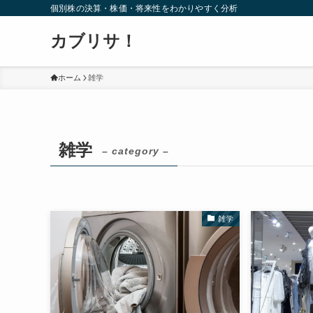
個別株の決算・株価・将来性をわかりやすく分析
カブリサ！
ホーム
雑学
雑学
– category –
雑学