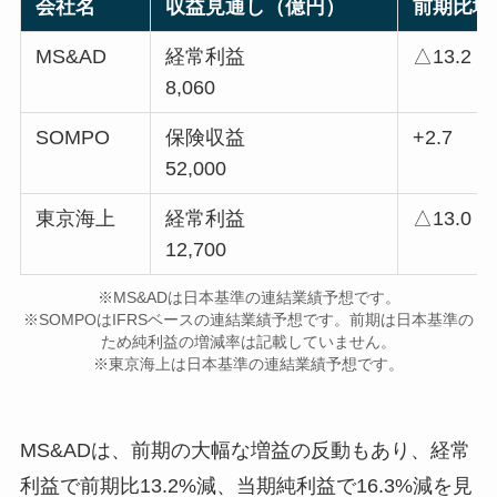
会社名
収益見通し（億円）
前期比増
MS&AD
経常利益
△13.2
8,060
SOMPO
保険収益
+2.7
52,000
東京海上
経常利益
△13.0
12,700
※MS&ADは日本基準の連結業績予想です。
※SOMPOはIFRSベースの連結業績予想です。前期は日本基準の
ため純利益の増減率は記載していません。
※東京海上は日本基準の連結業績予想です。
MS&ADは、前期の大幅な増益の反動もあり、経常
利益で前期比13.2%減、当期純利益で16.3%減を見