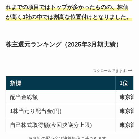
れまでの項目ではトップが多かったものの、株価
が高く3社の中では割高な位置付けとなりました。
株主還元ランキング（2025年3月期実績）
スクロールできます
指標
1位
配当金総額
東京海
1株当たり配当金(円)
東京海
自己株式取得額(今回決議分上限)
東京海
※各社の配当金は決算短信に基づきます。