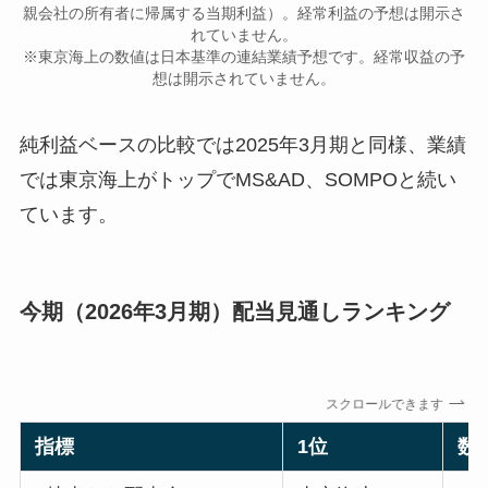
親会社の所有者に帰属する当期利益）。経常利益の予想は開示さ
れていません。
※東京海上の数値は日本基準の連結業績予想です。経常収益の予
想は開示されていません。
純利益ベースの比較では2025年3月期と同様、業績
では東京海上がトップでMS&AD、SOMPOと続い
ています。
今期（2026年3月期）配当見通しランキング
スクロールできます
指標
1位
数