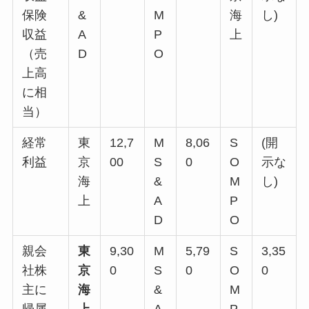
保険
&
M
海
し)
収益
A
P
上
（売
D
O
上高
に相
当）
経常
東
12,7
M
8,06
S
(開
利益
京
00
S
0
O
示な
海
&
M
し)
上
A
P
D
O
親会
東
9,30
M
5,79
S
3,35
社株
京
0
S
0
O
0
主に
海
&
M
帰属
上
A
P