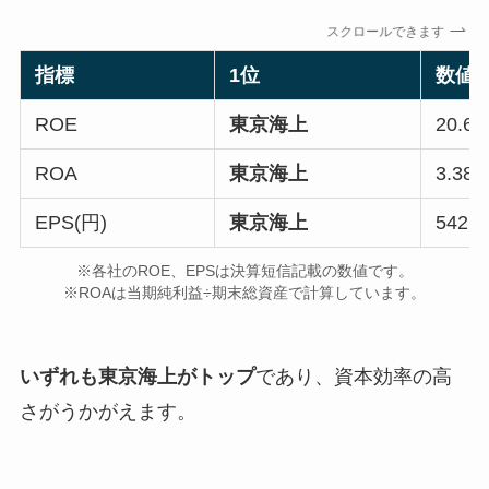
スクロールできます
指標
1位
数値
ROE
東京海上
20.6
ROA
東京海上
3.38
EPS(円)
東京海上
542.1
※各社のROE、EPSは決算短信記載の数値です。
※ROAは当期純利益÷期末総資産で計算しています。
いずれも東京海上がトップ
であり、資本効率の高
さがうかがえます。