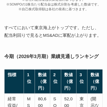
※SOMPOの1株当たり配当金は株式分割を考慮した数値です。
※自己株式取得額は各社の発表に基づきます。
すべてにおいて東京海上がトップです。ただし、
配当利回りで見ると
MS&ADに軍配が上がります。
今期（2026年3月期）業績見通しランキング
指標
1
数値
2
数値
3
数値
位
（億
位
（億
位
（億
円）
円）
円）
経常
M
80,6
S
52,0
東
(開
収益/
S
00
O
00
京
示な