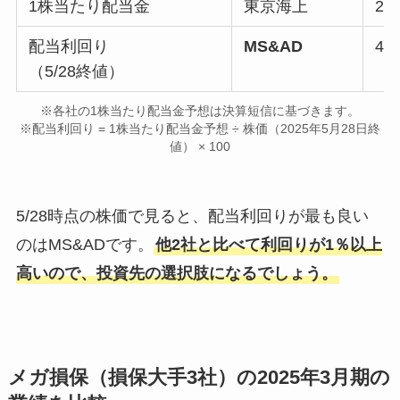
1株当たり配当金
東京海上
21
配当利回り
MS&AD
4.
（5/28終値）
※各社の1株当たり配当金予想は決算短信に基づきます。
※配当利回り = 1株当たり配当金予想 ÷ 株価（2025年5月28日終
値） × 100
5/28時点の株価で見ると、配当利回りが最も良い
のはMS&ADです。
他2社と比べて利回りが1％以上
高いので、投資先の選択肢になるでしょう。
メガ損保（損保大手3社）の2025年3月期の