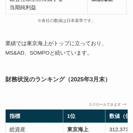
当期純利益
※各社の数値は日本基準です。
業績では東京海上がトップに立っており、
MS&AD、SOMPOと続いています。
財務状況のランキング（2025年3月末）
スクロールできます
指標
1位
数値（億
総資産
東京海上
312,373