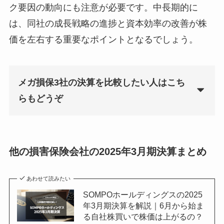
ク要因の動向にも注意が必要です。中長期的に
は、同社の成長戦略の進捗と資本効率の改善が株
価を左右する重要なポイントとなるでしょう。
メガ損保3社の決算を比較したい人はこち
らもどうぞ
あわせて読みたい
メガ損保（損保大手3社）の
2025年3月期決算を比較｜収益
他の損害保険会社の2025年3月期決算まとめ
性、財務状況、株主還元、今
期見通しは？
あわせて読みたい
SOMPOホールディングスの2025
年3月期決算を解説｜6月から始ま
る自社株買いで株価は上がるの？