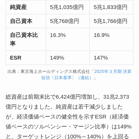
純資産
5兆1,035億円
5兆1,833億円
自己資本
5兆768億円
5兆1,766億円
自己資本比
16.3%
16.9%
率
ESR
149%
147%
出典：
東京海上ホールディングス株式会社「
2025年３月期 決算
短信〔日本基準〕（連結）
」
総資産は前期末比で6,424億円増加し、31兆2,373
億円となりました。純資産は若干減少しました
が、経済価値ベースの健全性を示すESR（経済価
値ベースのソルベンシー・マージン比率）は149%
と、ターゲットレンジ（100%～140%）を上回る