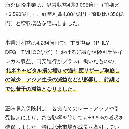
海外保険事業は、経常収益4兆3,098億円（前期比
+6,590億円）、経常利益4,884億円（前期比+356億
円）と増収増益を達成しました。
事業別利益は4,284億円で、主要拠点（PHLY、
DFG、TMHCCなど）における好調な保険引受やイ
ンカム収益、円安進行がプラスに働いたものの、
北米キャピタル損の増加や過年度リザーブ取崩し
の減少、アジア生保の減益などが影響し、前期比
では若干の減益となりました。
正味収入保険料は、各拠点でのレートアップや引
受拡大により、為替影響を除いても+6.6%の増収を
確保しました。特に北米市場が成長を牽引してい