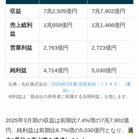
収益
7兆2,505億円
7兆7,902億円
売上総利
1兆658億円
1兆1,466億円
益
営業利益
2,763億円
2,723億円
純利益
4,714億円
5,030億円
出典：丸紅株式会社「
2025年3月期 決算短信〔ＩＦＲＳ〕（連
結）
」
純利益は「親会社の所有者に帰属する当期利益」を指します。
2025年3月期の収益は前期比7.4%増の7兆7,902億
円、純利益は前期比6.7%増の5,030億円となり、
過