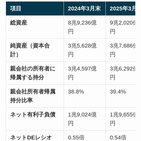
項目
2024年3月末
2025年3月
総資産
8兆9,236億
9兆2,020億
円
円
純資産（資本合
3兆5,628億
3兆7,686億
計）
円
円
親会社の所有者に
3兆4,597億
3兆6,292億
帰属する持分
円
円
親会社所有者帰属
38.8%
39.4%
持分比率
ネット有利子負債
1兆9,024億
1兆9,655億
円
円
ネットDEレシオ
0.55倍
0.54倍