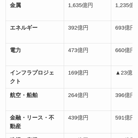
金属
1,635億円
1,235億
エネルギー
392億円
693億円
電力
473億円
660億円
インフラプロジェ
169億円
▲23億
クト
航空・船舶
264億円
396億円
金融・リース・不
439億円
591億円
動産