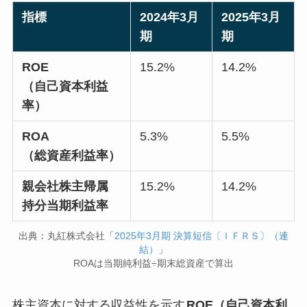
指標
2024年3月
2025年3月
期
期
ROE
15.2%
14.2%
（自己資本利益
率）
ROA
5.3%
5.5%
（総資産利益率）
親会社株主帰属
15.2%
14.2%
持分当期利益率
出典：丸紅株式会社「
2025年3月期 決算短信〔ＩＦＲＳ〕（連
結）
」
ROAは当期純利益÷期末総資産で算出
株主資本に対する収益性を示す
ROE（自己資本利