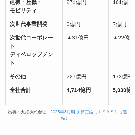
建機・産機・
271億円
161億円
モビリティ
次世代事業開発
3億円
7億円
次世代コーポレー
▲31億円
▲22億
ト
ディベロップメン
ト
その他
227億円
173億円
全社合計
4,714億円
5,030億
出典：丸紅株式会社「
2025年3月期 決算短信〔ＩＦＲＳ〕（連
結）
」