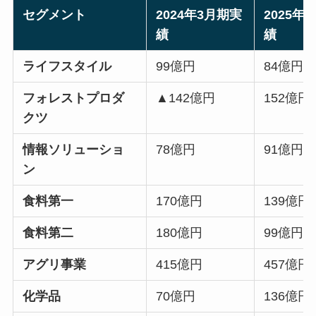
セグメント
2024年3月期実
2025年
績
績
ライフスタイル
99億円
84億円
フォレストプロダ
▲142億円
152億円
クツ
情報ソリューショ
78億円
91億円
ン
食料第一
170億円
139億円
食料第二
180億円
99億円
アグリ事業
415億円
457億円
化学品
70億円
136億円