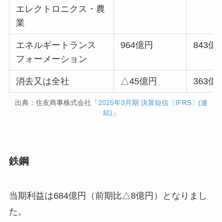
エレクトロニクス・農
業
エネルギートランス
964億円
843億
フォーメーション
消去又は全社
△45億円
363億
出典：住友商事株式会社「
2025年3月期 決算短信〔IFRS〕(連
結)
」
鉄鋼
当期利益は684億円（前期比△8億円）となりまし
た。