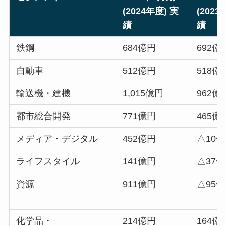
(2024年度) 実
(2023
績
績
鉄鋼
684億円
692億
自動車
512億円
518億
輸送機・建機
1,015億円
962億
都市総合開発
771億円
465億
メディア・デジタル
452億円
△10
ライフスタイル
141億円
△37
資源
911億円
△95
化学品・
214億円
164億