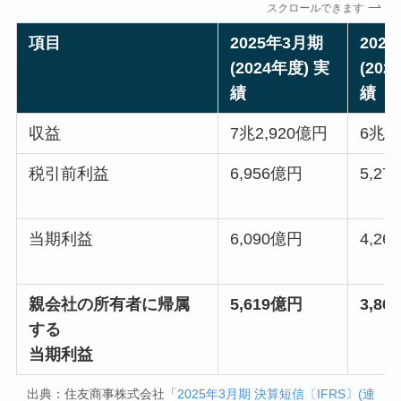
スクロールできます
項目
2025年3月
期
202
(2024年度) 実
(202
績
績
収益
7兆2,920億円
6兆9
税引前利益
6,956億円
5,2
当期利益
6,090億円
4,2
親会社の所有者に帰属
5,619億円
3,8
する
当期利益
出典：住友商事株式会社「
2025年3月期 決算短信〔IFRS〕(連