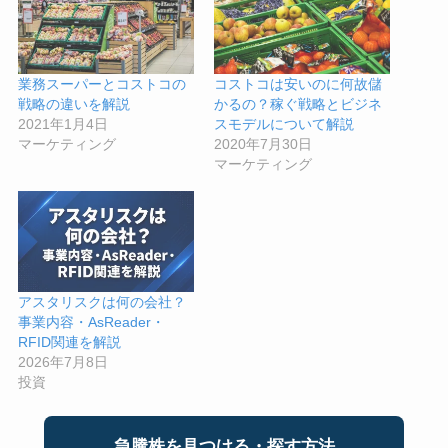
業務スーパーとコストコの
コストコは安いのに何故儲
戦略の違いを解説
かるの？稼ぐ戦略とビジネ
2021年1月4日
スモデルについて解説
マーケティング
2020年7月30日
マーケティング
アスタリスクは何の会社？
事業内容・AsReader・
RFID関連を解説
2026年7月8日
投資
急騰株を見つける・探す方法