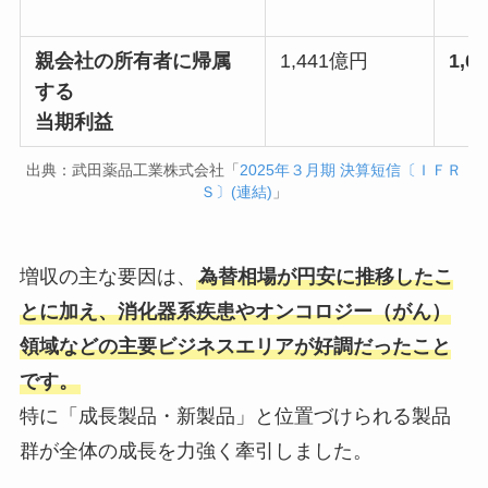
親会社の所有者に帰属
1,441億円
1,0
する
当期利益
出典：武田薬品工業株式会社「
2025年３月期 決算短信〔ＩＦＲ
Ｓ〕(連結)
」
増収の主な要因は、
為替相場が円安に推移したこ
とに加え、消化器系疾患やオンコロジー（がん）
領域などの主要ビジネスエリアが好調だったこと
です。
特に「成長製品・新製品」と位置づけられる製品
群が全体の成長を力強く牽引しました。