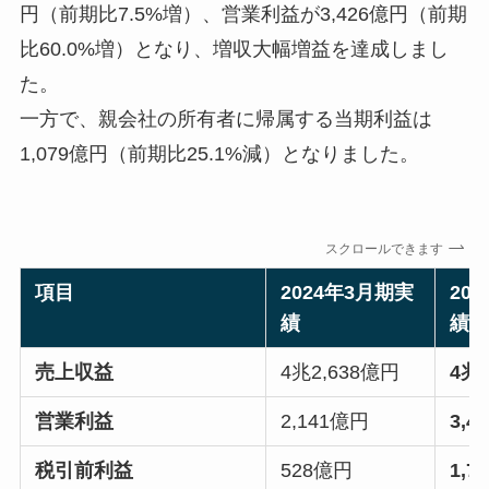
円（前期比7.5%増）、営業利益が3,426億円（前期
比60.0%増）となり、増収大幅増益を達成しまし
た。
一方で、親会社の所有者に帰属する当期利益は
1,079億円（前期比25.1%減）となりました。
スクロールできます
項目
2024年3月期実
20
績
績
売上収益
4兆2,638億円
4兆
営業利益
2,141億円
3,4
税引前利益
528億円
1,7