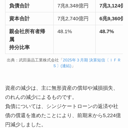
負債合計
7兆8,348億円
7兆3,124億
資本合計
7兆2,740億円
6兆9,360億
親会社所有者帰
48.1%
48.7%
属
持分比率
出典：武田薬品工業株式会社「
2025年３月期 決算短信〔ＩＦＲ
Ｓ〕(連結)
」
資産の減少は、主に無形資産の償却や減損損失、
のれんの減少によるものです。
負債については、シンジケートローンの返済や社
債の償還を進めたことにより、前期末から5,224億
円減少しました。