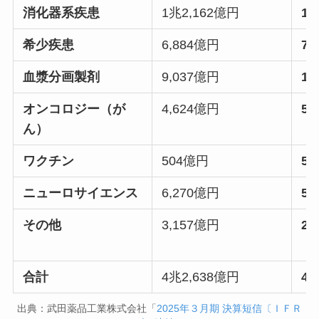
消化器系疾患
1兆2,162億円
1兆
希少疾患
6,884億円
7,
血漿分画製剤
9,037億円
1
オンコロジー（が
4,624億円
5,
ん）
ワクチン
504億円
5
ニューロサイエンス
6,270億円
5,
その他
3,157億円
2,
合計
4兆2,638億円
4兆
出典：武田薬品工業株式会社「
2025年３月期 決算短信〔ＩＦＲ