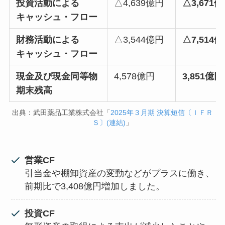
投資活動による
△4,639億円
△3,671
キャッシュ・フロー
財務活動による
△3,544億円
△7,514
キャッシュ・フロー
現金及び現金同等物
4,578億円
3,851億円
期末残高
出典：武田薬品工業株式会社「
2025年３月期 決算短信〔ＩＦＲ
Ｓ〕(連結)
」
営業CF
引当金や棚卸資産の変動などがプラスに働き、
前期比で3,408億円増加しました。
投資CF