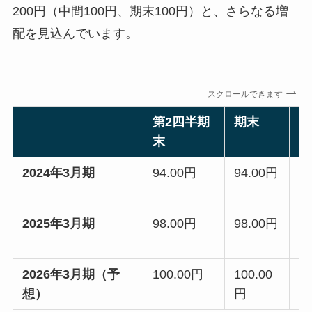
200円（中間100円、期末100円）と、さらなる増
配を見込んでいます。
スクロールできます
第2四半期
期末
合
末
2024年3月期
94.00円
94.00円
18
円
2025年3月期
98.00円
98.00円
19
円
2026年3月期（予
100.00円
100.00
20
想）
円
円